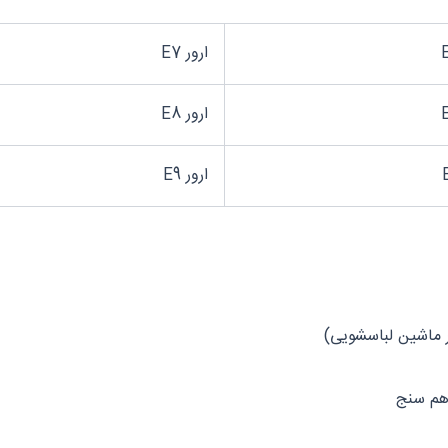
ارور E7
ارور E8
ارور E9
اهم سنج