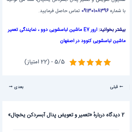
با شماره
09130108396
تماس حاصل فرمایید.
بیشتر بخوانید:
ارور E7 ماشین لباسشویی دوو
،
نمایندگی تعمیر
ماشین ‌لباسشویی کنوود در اصفهان
5/5 - (22 امتیاز)
قبلی
بعدی
2 دیدگاه دربارهٔ «تعمیر و تعویض پدال آبسردکن یخچال»