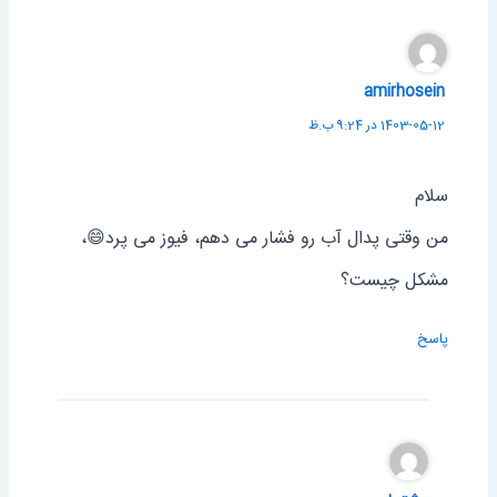
amirhosein
1403-05-12 در 9:24 ب.ظ
سلام
من وقتی پدال آب رو فشار می دهم، فیوز می پرد😄،
مشکل چیست؟
پاسخ