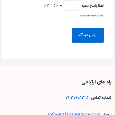
+ 66 = 67
لطفا پاسخ دهید:
Powered by
MathCaptcha
راه های ارتباطی
شماره تماس:
09130108396
ایمیل:
info@safahanservice.com