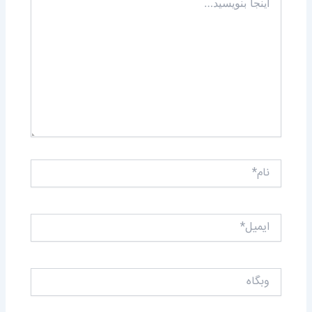
بنویسید…
نام*
ایمیل*
وبگاه